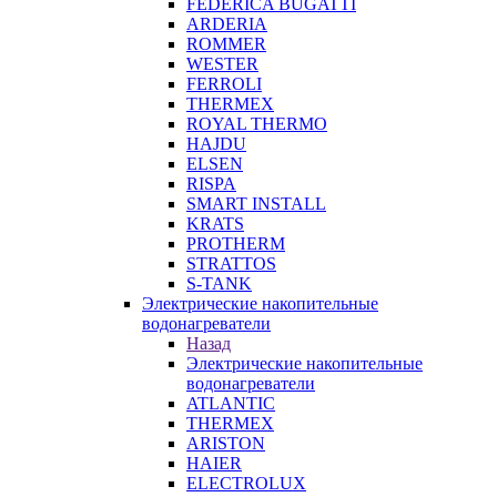
FEDERICA BUGATTI
ARDERIA
ROMMER
WESTER
FERROLI
THERMEX
ROYAL THERMO
HAJDU
ELSEN
RISPA
SMART INSTALL
KRATS
PROTHERM
STRATTOS
S-TANK
Электрические накопительные
водонагреватели
Назад
Электрические накопительные
водонагреватели
ATLANTIC
THERMEX
ARISTON
HAIER
ELECTROLUX