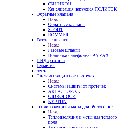
СИНИКОН
Канализация наружная ПОЛИТЭК
Обратные клапана
Назад
Обратные клапана
STOUT
ROMMER
Газовые шланги
Назад
Газовые шланги
Подводка сильфонная AYVAX
ПНД фитинги
Герметик
лента
Системы защиты от протечек
Назад
Системы защиты от протечек
АКВАСТОРОЖ
GIDROLOCK
NEPTUN
Теплоизоляция и маты для тёплого пола
Назад
Теплоизоляция и маты для тёплого
пола
Теплоизоляция трубчатая