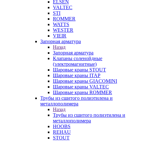
ELSEN
VALTEC
STI
ROMMER
WATTS
WESTER
VIEIR
Запорная арматура
Назад
Запорная арматура
Клапаны соленойдные
(электромагнитные)
Шаровые краны STOUT
Шаровые краны ITAP
Шаровые краны GIACOMINI
Шаровые краны VALTEC
Шаровые краны ROMMER
Трубы из сшитого полиэтилена и
металлополимера
Назад
Трубы из сшитого полиэтилена и
металлополимера
HOOBS
REHAU
STOUT