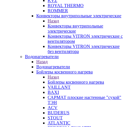
KVZ
ROYAL THERMO
ROMMER
Конвекторы внутрипольные электрические
Назад
Конвекторы внутрипольные
электрические
Конвекторы VITRON электрические с
вентилятором
Конвекторы VITRON электрические
без вентилятора
Водонагреватели
Назад
Водонагреватели
Бойлеры косвенного нагрева
Назад
Бойлеры косвенного нагрева
VAILLANT
BAXI
САРМАТ плоские настенные "сухой"
ТЭН
ACV
BUDERUS
STOUT
ATLANTIC