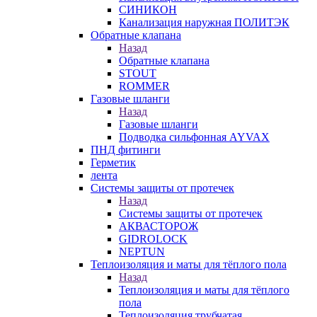
СИНИКОН
Канализация наружная ПОЛИТЭК
Обратные клапана
Назад
Обратные клапана
STOUT
ROMMER
Газовые шланги
Назад
Газовые шланги
Подводка сильфонная AYVAX
ПНД фитинги
Герметик
лента
Системы защиты от протечек
Назад
Системы защиты от протечек
АКВАСТОРОЖ
GIDROLOCK
NEPTUN
Теплоизоляция и маты для тёплого пола
Назад
Теплоизоляция и маты для тёплого
пола
Теплоизоляция трубчатая