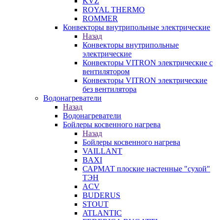
KVZ
ROYAL THERMO
ROMMER
Конвекторы внутрипольные электрические
Назад
Конвекторы внутрипольные
электрические
Конвекторы VITRON электрические с
вентилятором
Конвекторы VITRON электрические
без вентилятора
Водонагреватели
Назад
Водонагреватели
Бойлеры косвенного нагрева
Назад
Бойлеры косвенного нагрева
VAILLANT
BAXI
САРМАТ плоские настенные "сухой"
ТЭН
ACV
BUDERUS
STOUT
ATLANTIC