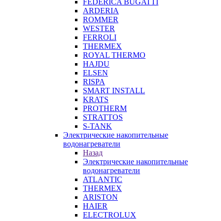
FEDERICA BUGATTI
ARDERIA
ROMMER
WESTER
FERROLI
THERMEX
ROYAL THERMO
HAJDU
ELSEN
RISPA
SMART INSTALL
KRATS
PROTHERM
STRATTOS
S-TANK
Электрические накопительные
водонагреватели
Назад
Электрические накопительные
водонагреватели
ATLANTIC
THERMEX
ARISTON
HAIER
ELECTROLUX