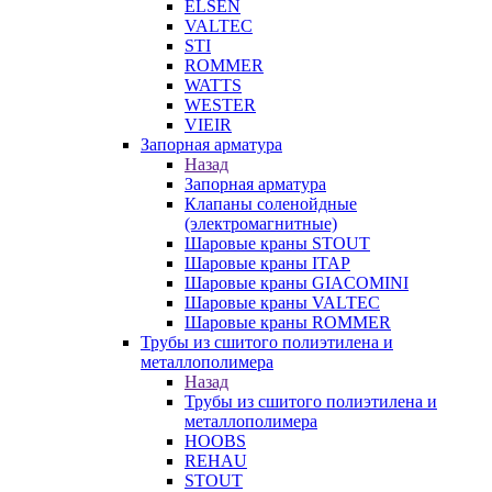
ELSEN
VALTEC
STI
ROMMER
WATTS
WESTER
VIEIR
Запорная арматура
Назад
Запорная арматура
Клапаны соленойдные
(электромагнитные)
Шаровые краны STOUT
Шаровые краны ITAP
Шаровые краны GIACOMINI
Шаровые краны VALTEC
Шаровые краны ROMMER
Трубы из сшитого полиэтилена и
металлополимера
Назад
Трубы из сшитого полиэтилена и
металлополимера
HOOBS
REHAU
STOUT