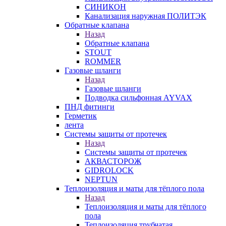
СИНИКОН
Канализация наружная ПОЛИТЭК
Обратные клапана
Назад
Обратные клапана
STOUT
ROMMER
Газовые шланги
Назад
Газовые шланги
Подводка сильфонная AYVAX
ПНД фитинги
Герметик
лента
Системы защиты от протечек
Назад
Системы защиты от протечек
АКВАСТОРОЖ
GIDROLOCK
NEPTUN
Теплоизоляция и маты для тёплого пола
Назад
Теплоизоляция и маты для тёплого
пола
Теплоизоляция трубчатая