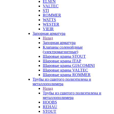
ELSEN
VALTEC
STI
ROMMER
WATTS
WESTER
VIEIR
Запорная арматура
Назад
Запорная арматура
Клапаны соленойдные
(электромагнитные)
Шаровые краны STOUT
Шаровые краны ITAP
Шаровые краны GIACOMINI
Шаровые краны VALTEC
Шаровые краны ROMMER
Трубы из сшитого полиэтилена и
металлополимера
Назад
Трубы из сшитого полиэтилена и
металлополимера
HOOBS
REHAU
STOUT