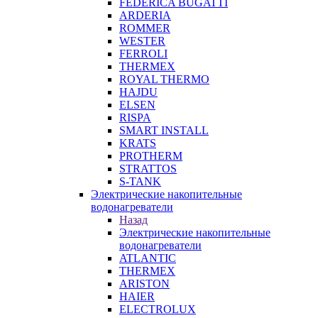
FEDERICA BUGATTI
ARDERIA
ROMMER
WESTER
FERROLI
THERMEX
ROYAL THERMO
HAJDU
ELSEN
RISPA
SMART INSTALL
KRATS
PROTHERM
STRATTOS
S-TANK
Электрические накопительные
водонагреватели
Назад
Электрические накопительные
водонагреватели
ATLANTIC
THERMEX
ARISTON
HAIER
ELECTROLUX