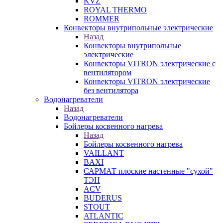
KVZ
ROYAL THERMO
ROMMER
Конвекторы внутрипольные электрические
Назад
Конвекторы внутрипольные
электрические
Конвекторы VITRON электрические с
вентилятором
Конвекторы VITRON электрические
без вентилятора
Водонагреватели
Назад
Водонагреватели
Бойлеры косвенного нагрева
Назад
Бойлеры косвенного нагрева
VAILLANT
BAXI
САРМАТ плоские настенные "сухой"
ТЭН
ACV
BUDERUS
STOUT
ATLANTIC