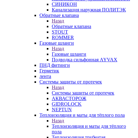
СИНИКОН
Канализация наружная ПОЛИТЭК
Обратные клапана
Назад
Обратные клапана
STOUT
ROMMER
Газовые шланги
Назад
Газовые шланги
Подводка сильфонная AYVAX
ПНД фитинги
Герметик
лента
Системы защиты от протечек
Назад
Системы защиты от протечек
АКВАСТОРОЖ
GIDROLOCK
NEPTUN
Теплоизоляция и маты для тёплого пола
Назад
Теплоизоляция и маты для тёплого
пола
Теплоизоляция трубчатая