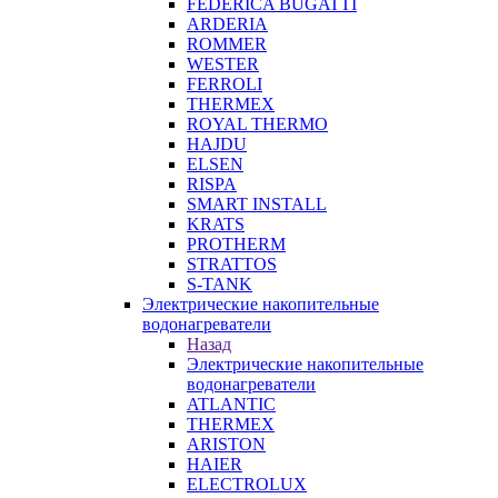
FEDERICA BUGATTI
ARDERIA
ROMMER
WESTER
FERROLI
THERMEX
ROYAL THERMO
HAJDU
ELSEN
RISPA
SMART INSTALL
KRATS
PROTHERM
STRATTOS
S-TANK
Электрические накопительные
водонагреватели
Назад
Электрические накопительные
водонагреватели
ATLANTIC
THERMEX
ARISTON
HAIER
ELECTROLUX