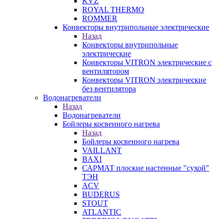
KVZ
ROYAL THERMO
ROMMER
Конвекторы внутрипольные электрические
Назад
Конвекторы внутрипольные
электрические
Конвекторы VITRON электрические с
вентилятором
Конвекторы VITRON электрические
без вентилятора
Водонагреватели
Назад
Водонагреватели
Бойлеры косвенного нагрева
Назад
Бойлеры косвенного нагрева
VAILLANT
BAXI
САРМАТ плоские настенные "сухой"
ТЭН
ACV
BUDERUS
STOUT
ATLANTIC