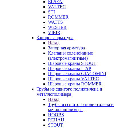
ELSEN
VALTEC
STI
ROMMER
WATTS
WESTER
VIEIR
Запорная арматура
Назад
Запорная арматура
Клапаны соленойдные
(электромагнитные)
Шаровые краны STOUT
Шаровые краны ITAP
Шаровые краны GIACOMINI
Шаровые краны VALTEC
Шаровые краны ROMMER
Трубы из сшитого полиэтилена и
металлополимера
Назад
Трубы из сшитого полиэтилена и
металлополимера
HOOBS
REHAU
STOUT