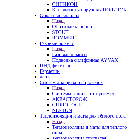
СИНИКОН
Канализация наружная ПОЛИТЭК
Обратные клапана
Назад
Обратные клапана
STOUT
ROMMER
Газовые шланги
Назад
Газовые шланги
Подводка сильфонная AYVAX
ПНД фитинги
Герметик
лента
Системы защиты от протечек
Назад
Системы защиты от протечек
АКВАСТОРОЖ
GIDROLOCK
NEPTUN
Теплоизоляция и маты для тёплого пола
Назад
Теплоизоляция и маты для тёплого
пола
Теплоизоляция трубчатая