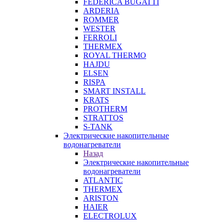
FEDERICA BUGATTI
ARDERIA
ROMMER
WESTER
FERROLI
THERMEX
ROYAL THERMO
HAJDU
ELSEN
RISPA
SMART INSTALL
KRATS
PROTHERM
STRATTOS
S-TANK
Электрические накопительные
водонагреватели
Назад
Электрические накопительные
водонагреватели
ATLANTIC
THERMEX
ARISTON
HAIER
ELECTROLUX