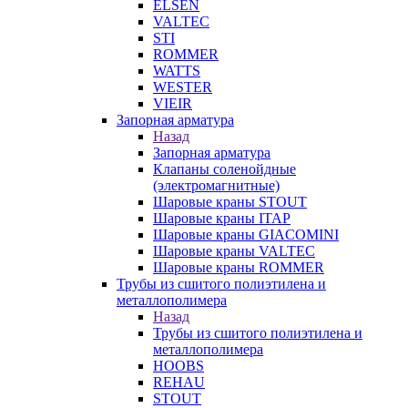
ELSEN
VALTEC
STI
ROMMER
WATTS
WESTER
VIEIR
Запорная арматура
Назад
Запорная арматура
Клапаны соленойдные
(электромагнитные)
Шаровые краны STOUT
Шаровые краны ITAP
Шаровые краны GIACOMINI
Шаровые краны VALTEC
Шаровые краны ROMMER
Трубы из сшитого полиэтилена и
металлополимера
Назад
Трубы из сшитого полиэтилена и
металлополимера
HOOBS
REHAU
STOUT