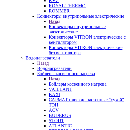
KVZ
ROYAL THERMO
ROMMER
Конвекторы внутрипольные электрические
Назад
Конвекторы внутрипольные
электрические
Конвекторы VITRON электрические с
вентилятором
Конвекторы VITRON электрические
без вентилятора
Водонагреватели
Назад
Водонагреватели
Бойлеры косвенного нагрева
Назад
Бойлеры косвенного нагрева
VAILLANT
BAXI
САРМАТ плоские настенные "сухой"
ТЭН
ACV
BUDERUS
STOUT
ATLANTIC