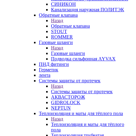
СИНИКОН
Канализация наружная ПОЛИТЭК
Обратные клапана
Назад
Обратные клапана
STOUT
ROMMER
Газовые шланги
Назад
Газовые шланги
Подводка сильфонная AYVAX
ПНД фитинги
Герметик
лента
Системы защиты от протечек
Назад
Системы защиты от протечек
АКВАСТОРОЖ
GIDROLOCK
NEPTUN
Теплоизоляция и маты для тёплого пола
Назад
Теплоизоляция и маты для тёплого
пола
Теплоизоляция трубчатая