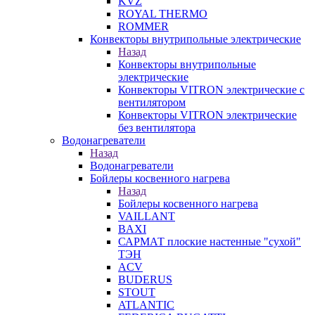
KVZ
ROYAL THERMO
ROMMER
Конвекторы внутрипольные электрические
Назад
Конвекторы внутрипольные
электрические
Конвекторы VITRON электрические с
вентилятором
Конвекторы VITRON электрические
без вентилятора
Водонагреватели
Назад
Водонагреватели
Бойлеры косвенного нагрева
Назад
Бойлеры косвенного нагрева
VAILLANT
BAXI
САРМАТ плоские настенные "сухой"
ТЭН
ACV
BUDERUS
STOUT
ATLANTIC