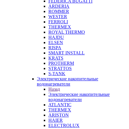
FEDERICA BUGATTI
ARDERIA
ROMMER
WESTER
FERROLI
THERMEX
ROYAL THERMO
HAJDU
ELSEN
RISPA
SMART INSTALL
KRATS
PROTHERM
STRATTOS
S-TANK
Электрические накопительные
водонагреватели
Назад
Электрические накопительные
водонагреватели
ATLANTIC
THERMEX
ARISTON
HAIER
ELECTROLUX