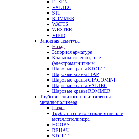
ELSEN
VALTEC
STI
ROMMER
WATTS
WESTER
VIEIR
Запорная арматура
Назад
Запорная арматура
Клапаны соленойдные
(электромагнитные)
Шаровые краны STOUT
Шаровые краны ITAP
Шаровые краны GIACOMINI
Шаровые краны VALTEC
Шаровые краны ROMMER
Трубы из сшитого полиэтилена и
металлополимера
Назад
Трубы из сшитого полиэтилена и
металлополимера
HOOBS
REHAU
STOUT